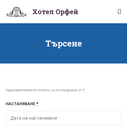
Skip
to
Хотел Орфей
Hotelorpheus
content
Търсене
Задължителните полета са последвани от
*
НАСТАНЯВАНЕ
*