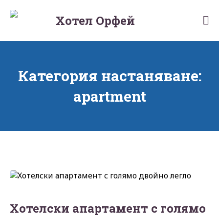
Skip
to
Хотел Орфей
Hotelorpheus
content
Категория настаняване:
apartment
Хотелски апартамент с голямо