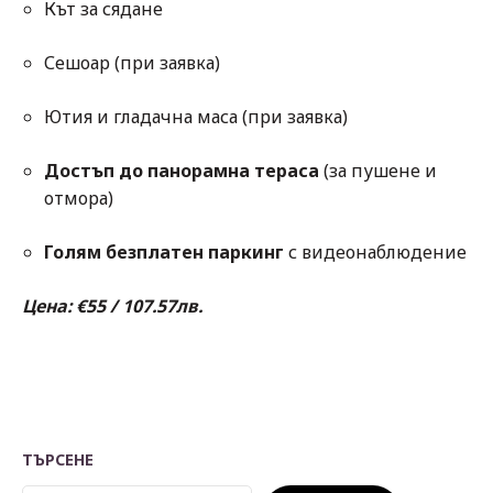
Кът за сядане
Сешоар (при заявка)
Ютия и гладачна маса (при заявка)
Достъп до панорамна тераса
(за пушене и
отмора)
Голям безплатен паркинг
с видеонаблюдение
Цена: €55 / 107.57лв.
ТЪРСЕНЕ