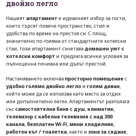
двойно легло
Нашият
апартамент
е идеалният избор за гости,
които търсят повече пространство, стил и
удобства по време на престоя си. С площ,
значително по-голяма от стандартните хотелски
стаи, този апартамент съчетава
домашен уют с
хотелски комфорт
и предлага всички условия за
пълноценна почивка или дълъг престой.
Настаняването включва
просторно помещение
с
удобно голямо двойно легло
и
голям диван
,
който може да се използва като място за отдих
или допълнително легло. Апартаментът разполага
със
самостоятелна баня с душ
,
климатик
,
телевизор с кабелна телевизия с над 300
канала
,
безплатен Wi-Fi
,
мини хладилник
,
работен кът / тоалетка
, както и
зона за сядане
,