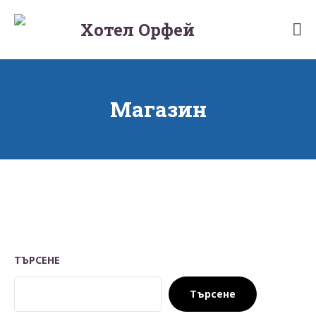
Skip
to
Хотел Орфей
Hotelorpheus
content
Магазин
ТЪРСЕНЕ
Търсене